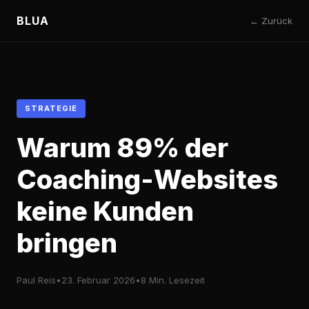
BLUA
← Zurück
STRATEGIE
Warum 89% der
Coaching-Websites
keine Kunden
bringen
Paul Reis
•
23. Februar 2026
•
8 Min. Lesezeit